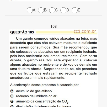
A
B
C
D
E
103