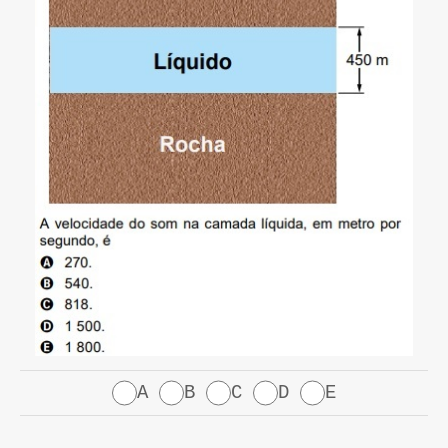
A
B
C
D
E