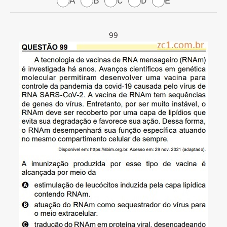
A
B
C
D
E
99