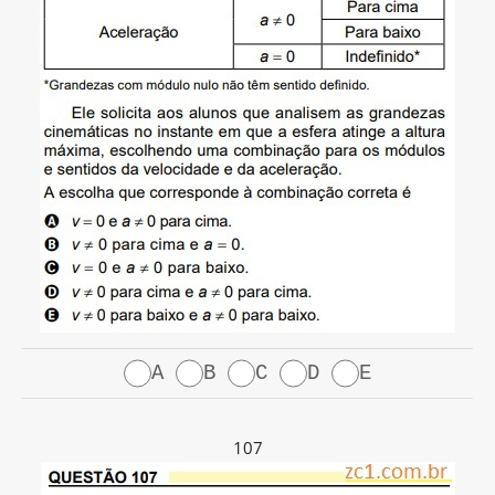
A
B
C
D
E
107