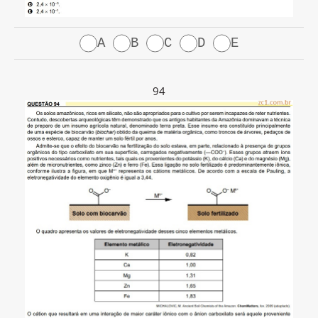
A
B
C
D
E
94