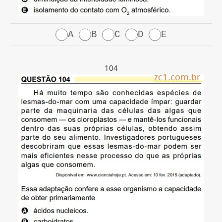
A
B
C
D
E
104