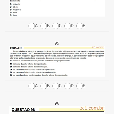
A
B
C
D
E
95
A
B
C
D
E
96