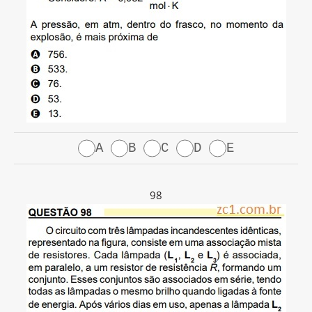
A
B
C
D
E
98