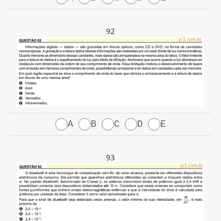
92
A
B
C
D
E
93