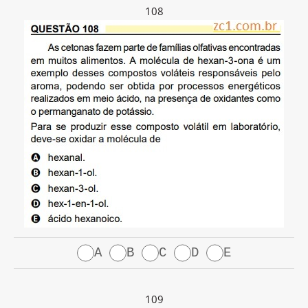
108
A
B
C
D
E
109