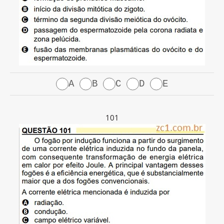
A
B
C
D
E
101