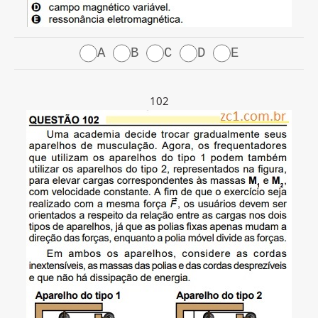
A
B
C
D
E
102