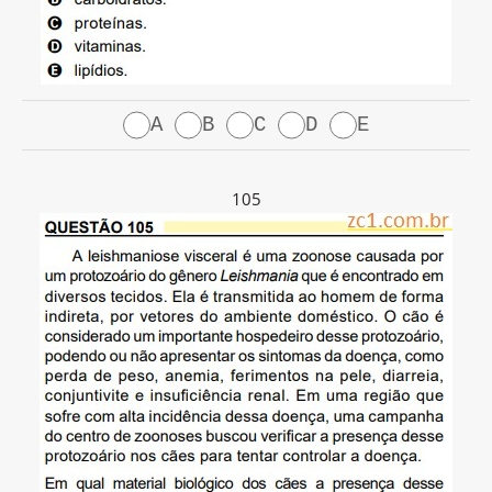
A
B
C
D
E
105