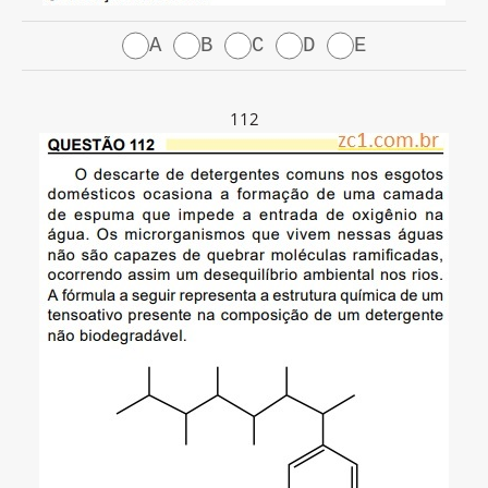
A
B
C
D
E
112