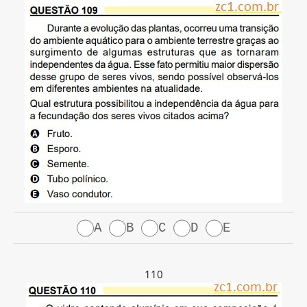
A
B
C
D
E
110