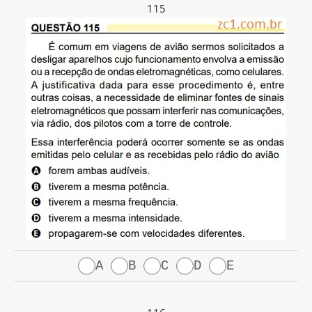
115
A
B
C
D
E