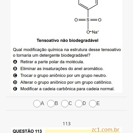
A
B
C
D
E
113