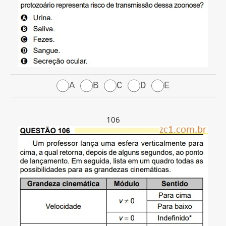
A
B
C
D
E
106