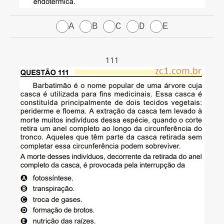
A
B
C
D
E
111