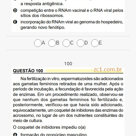
A
B
C
D
E
100