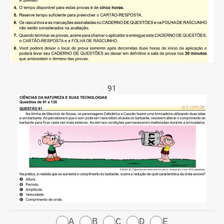
91
A
B
C
D
E