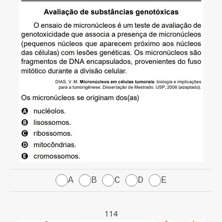
A
B
C
D
E
114