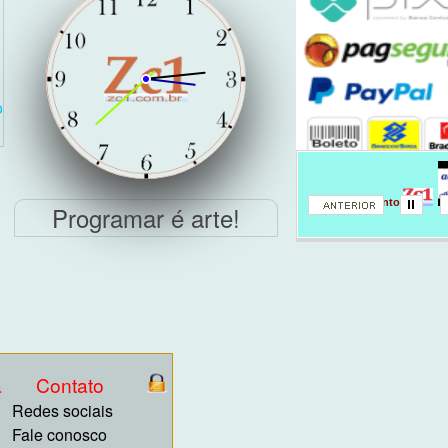
o
Sistema financeiro
Pagamento
Programar é arte!
a
Contato
Redes sociais
Fale conosco