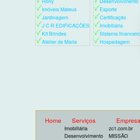
Rony
Desenvolvimento
Imóveis Mateus
Esporte
Jardinagem
Certificação
J C R EDIFICAÇÕES
Imobiliária
Kit Brindes
Sistema financeir
Atelier de Maria
Hospedagem
Home
Serviços
Empres
Imobiliária
zc1.com.br
Desenvolvimento
MISSÃO