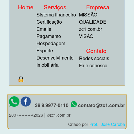
Home
Serviços
Empresa
Sistema financeiro
MISSÃO
Certificação
QUALIDADE
Emails
zc1.com.br
Pagamento
VISÃO
Hospedagem
Contato
Esporte
Desenvolvimento
Redes sociais
Imobiliária
Fale conosco
38 9.9977-0110
contato@zc1.com.br
2007-•-•-•-•-‣2026 | ©zc1.com.br
Criado por
Prof.: José Caroba