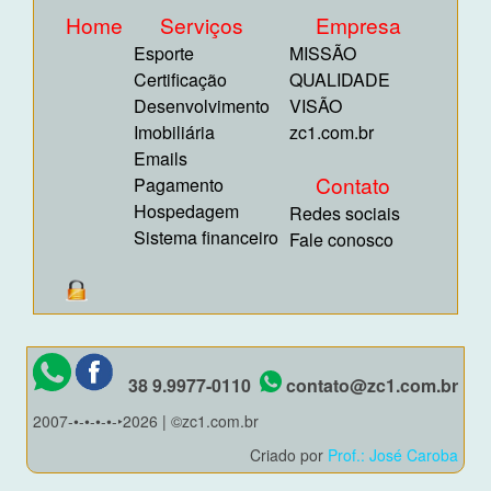
Home
Serviços
Empresa
Esporte
MISSÃO
Certificação
QUALIDADE
Desenvolvimento
VISÃO
Imobiliária
zc1.com.br
Emails
Contato
Pagamento
Hospedagem
Redes sociais
Sistema financeiro
Fale conosco
38 9.9977-0110
contato@zc1.com.br
2007-•-•-•-•-‣2026 | ©zc1.com.br
Criado por
Prof.: José Caroba