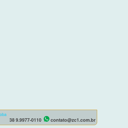
roba
38 9.9977-0110
contato@zc1.com.br