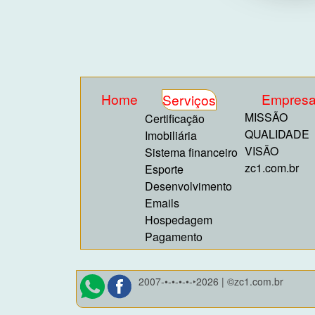
Home
Empres
Serviços
MISSÃO
Certificação
QUALIDADE
Imobiliária
VISÃO
Sistema financeiro
zc1.com.br
Esporte
Desenvolvimento
Emails
Hospedagem
Pagamento
2007-•-•-•-•-‣2026 | ©zc1.com.br