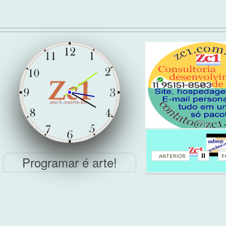
Zc1
Programar é arte!